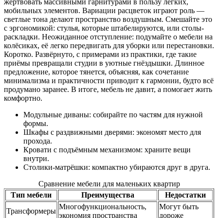
жертвовать массивными гарнитурами в пользу лёгких,
мобильных элементов. Вариации расцветок играют роль —
светлые тона делают пространство воздушным. Смешайте это
с эргономикой: стулья, которые штабелируются, или столы-
раскладки. Неожиданное отступление: подумайте о мебели на
колёсиках, её легко передвигать для уборки или перестановки.
Коротко. Развёрнуто, с примерами из практики, где такие
приёмы превращали студии в уютные гнёздышки. Длинное
предложение, которое тянется, объясняя, как сочетание
минимализма и практичности приводит к гармонии, будто всё
продумано заранее. В итоге, мебель не давит, а помогает жить
комфортно.
Модульные диваны: собирайте по частям для нужной
формы.
Шкафы с раздвижными дверями: экономят место для
прохода.
Кровати с подъёмным механизмом: храните вещи
внутри.
Столики-матрёшки: компактно убираются друг в друга.
Сравнение мебели для маленьких квартир
Тип мебели
Преимущества
Недостатки
Многофункциональность,
Могут быть
Трансформеры
экономия пространства
дороже