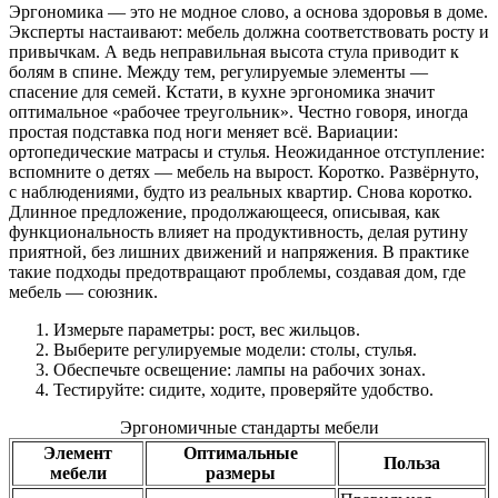
Эргономика — это не модное слово, а основа здоровья в доме.
Эксперты настаивают: мебель должна соответствовать росту и
привычкам. А ведь неправильная высота стула приводит к
болям в спине. Между тем, регулируемые элементы —
спасение для семей. Кстати, в кухне эргономика значит
оптимальное «рабочее треугольник». Честно говоря, иногда
простая подставка под ноги меняет всё. Вариации:
ортопедические матрасы и стулья. Неожиданное отступление:
вспомните о детях — мебель на вырост. Коротко. Развёрнуто,
с наблюдениями, будто из реальных квартир. Снова коротко.
Длинное предложение, продолжающееся, описывая, как
функциональность влияет на продуктивность, делая рутину
приятной, без лишних движений и напряжения. В практике
такие подходы предотвращают проблемы, создавая дом, где
мебель — союзник.
Измерьте параметры: рост, вес жильцов.
Выберите регулируемые модели: столы, стулья.
Обеспечьте освещение: лампы на рабочих зонах.
Тестируйте: сидите, ходите, проверяйте удобство.
Эргономичные стандарты мебели
Элемент
Оптимальные
Польза
мебели
размеры