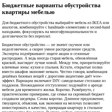
Бюджетные варианты обустройства
квартиры мебелью
Для бюджетного обустройства выбирайте мебель из IKEA или
аналогов, комбинируйте с handmade-элементами и second-hand
находками, фокусируясь на многофункциональности и
долговечности без переплат.
Бюджетное обустройство — не значит скучное или
недолговечное, а скорее умное распределение средств.
Эксперты подчёркивают: ищите акции и сезонные
распродажи. А ведь иногда старая мебель, обновлённая
краской, выглядит лучше новой. Между тем, приоритизируйте
ключевые зоны: кухня и спальня. Кстати, открытые полки
вместо шкафов экономят немало. Честно говоря, комбинация
дешёвых базовых вещей с дорогими акцентами даёт wow-
эффект. Вариации включают DIY: самодельные стеллажи из
поддонов. Неожиданное отступление: подумайте о аренде
мебели для временного жилья. Коротко. Развёрнуто, с
практическими примерами, где семьи на скромный бюджет
создавали шедевры. Снова коротко. Длинное предложение,
тянущееся, объясняя, как экономия на мелочах позволяет
инвестировать в качество, превращая квартиру в стильное