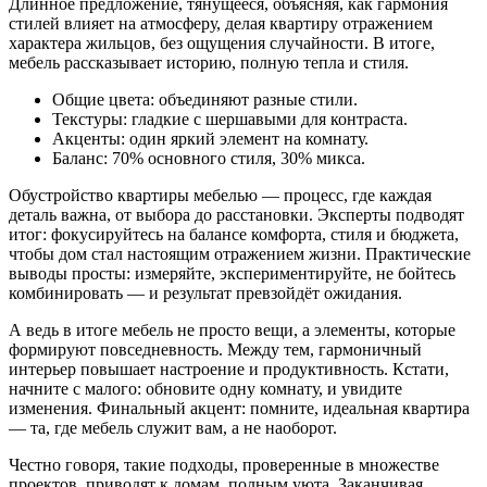
Длинное предложение, тянущееся, объясняя, как гармония
стилей влияет на атмосферу, делая квартиру отражением
характера жильцов, без ощущения случайности. В итоге,
мебель рассказывает историю, полную тепла и стиля.
Общие цвета: объединяют разные стили.
Текстуры: гладкие с шершавыми для контраста.
Акценты: один яркий элемент на комнату.
Баланс: 70% основного стиля, 30% микса.
Обустройство квартиры мебелью — процесс, где каждая
деталь важна, от выбора до расстановки. Эксперты подводят
итог: фокусируйтесь на балансе комфорта, стиля и бюджета,
чтобы дом стал настоящим отражением жизни. Практические
выводы просты: измеряйте, экспериментируйте, не бойтесь
комбинировать — и результат превзойдёт ожидания.
А ведь в итоге мебель не просто вещи, а элементы, которые
формируют повседневность. Между тем, гармоничный
интерьер повышает настроение и продуктивность. Кстати,
начните с малого: обновите одну комнату, и увидите
изменения. Финальный акцент: помните, идеальная квартира
— та, где мебель служит вам, а не наоборот.
Честно говоря, такие подходы, проверенные в множестве
проектов, приводят к домам, полным уюта. Заканчивая,