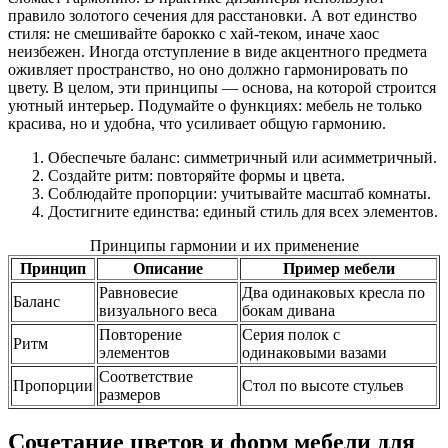
правило золотого сечения для расстановки. А вот единство
стиля: не смешивайте барокко с хай-теком, иначе хаос
неизбежен. Иногда отступление в виде акцентного предмета
оживляет пространство, но оно должно гармонировать по
цвету. В целом, эти принципы — основа, на которой строится
уютный интерьер. Подумайте о функциях: мебель не только
красива, но и удобна, что усиливает общую гармонию.
Обеспечьте баланс: симметричный или асимметричный.
Создайте ритм: повторяйте формы и цвета.
Соблюдайте пропорции: учитывайте масштаб комнаты.
Достигните единства: единый стиль для всех элементов.
Принципы гармонии и их применение
Принцип
Описание
Пример мебели
Равновесие
Два одинаковых кресла по
Баланс
визуального веса
бокам дивана
Повторение
Серия полок с
Ритм
элементов
одинаковыми вазами
Соответствие
Пропорции
Стол по высоте стульев
размеров
Сочетание цветов и форм мебели для