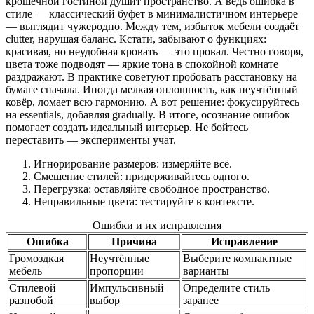
крошечной гостиной душит пространство. А ведь ошибка в
стиле — классический буфет в минималистичном интерьере
— выглядит чужеродно. Между тем, избыток мебели создаёт
clutter, нарушая баланс. Кстати, забывают о функциях:
красивая, но неудобная кровать — это провал. Честно говоря,
цвета тоже подводят — яркие тона в спокойной комнате
раздражают. В практике советуют пробовать расстановку на
бумаге сначала. Иногда мелкая оплошность, как неучтённый
ковёр, ломает всю гармонию. А вот решение: фокусируйтесь
на essentials, добавляя gradually. В итоге, осознание ошибок
помогает создать идеальный интерьер. Не бойтесь
переставить — эксперименты учат.
Игнорирование размеров: измеряйте всё.
Смешение стилей: придерживайтесь одного.
Перегрузка: оставляйте свободное пространство.
Неправильные цвета: тестируйте в контексте.
Ошибки и их исправления
Ошибка
Причина
Исправление
Громоздкая
Неучтённые
Выберите компактные
мебель
пропорции
варианты
Стилевой
Импульсивный
Определите стиль
разнобой
выбор
заранее