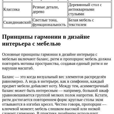
Деревянный стол с
Резные детали,
Классика
антикварными
дерево
стульями
Светлые тона,
Белая мебель с
Скандинавский
функциональность
текстилем
Принципы гармонии в дизайне
интерьера с мебелью
Основные принципы гармонии в дизайне интерьера с
мебелью включают баланс, ритм и пропорции: мебель должна
повторять мотивы пространства, создавая единый ритм и не
нарушая масштаб.
Баланс — это когда визуальный вес элементов распределён
равномерно. А ведь в интерьере, как в симфонии, каждый
предмет мебели добавляет ноту. Между тем, асимметричный
баланс может быть интересным — например, большой шкаф
уравновешивается группой мелких полок напротив. Кстати,
ритм достигается повторением форм: круглые столы эхом
отзываются в изгибах кресел. Честно говоря, пропорции —
ключевой момент; мебель слишком высокой или низкой
сломает гармонию. В практике дизайнеры используют