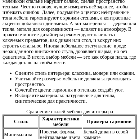
маленькой спальне нарушит баланс, сделав пространство
тесным. Честно говоря, лучше измерить всё заранее, чтобы
избежать ошибок. Далее, подумайте о цветах: нейтральные
тона мебели гармонируют с яркими стенами, а контрастные
акценты добавляют динамики. А вот материалы — дерево для
тепла, металл для современности — влияют на атмосферу. В
практике многие дизайнеры рекомендуют начинать с
ключевых предметов, как диван или стол, и вокруг них
строить остальное. Иногда небольшое отступление, вроде
неожиданного винтажного стула, добавляет шарма, но без
фанатизма. В итоге, выбор мебели — это как сборка пазла, где
каждая деталь на своём месте.
Оцените стиль интерьера: классика, модерн или сканди.
Учитывайте размеры: мебель не должна загромождать
пространство.
Сочетайте цвета: гармония в оттенках создаёт уют.
Выбирайте материалы: натуральные для тепла,
синтетические для практичности.
Сравнение стилей мебели для интерьера
Характеристики
Стиль
Примеры гармонии
мебели
Простые формы,
Белый диван в серой
Минимализм
нейтральные цвета
комнате