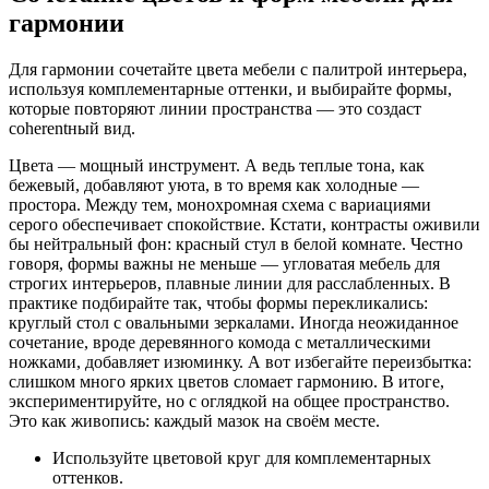
гармонии
Для гармонии сочетайте цвета мебели с палитрой интерьера,
используя комплементарные оттенки, и выбирайте формы,
которые повторяют линии пространства — это создаст
coherentный вид.
Цвета — мощный инструмент. А ведь теплые тона, как
бежевый, добавляют уюта, в то время как холодные —
простора. Между тем, монохромная схема с вариациями
серого обеспечивает спокойствие. Кстати, контрасты оживили
бы нейтральный фон: красный стул в белой комнате. Честно
говоря, формы важны не меньше — угловатая мебель для
строгих интерьеров, плавные линии для расслабленных. В
практике подбирайте так, чтобы формы перекликались:
круглый стол с овальными зеркалами. Иногда неожиданное
сочетание, вроде деревянного комода с металлическими
ножками, добавляет изюминку. А вот избегайте переизбытка:
слишком много ярких цветов сломает гармонию. В итоге,
экспериментируйте, но с оглядкой на общее пространство.
Это как живопись: каждый мазок на своём месте.
Используйте цветовой круг для комплементарных
оттенков.